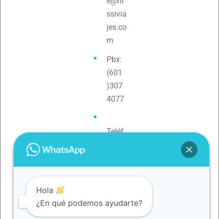
e@ni
ssivia
jes.co
m
Pbx:
(601
)307
4077
Teléf
ono:
3154
0880
79
Hola
¿En qué podemos ayudarte?