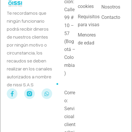
ción:
cookies
Nosotros
Calle
Te recordamos que
Requisitos
Contacto
99 #
ningún funcionario
para visas
10 –
podrá recibir dineros
57
Menores
de nuestros clientes
(Bog
de edad
por ningún motivo o
otá –
circunstancia, los
Colo
recaudos se deben
mbia
realizar en los canales
)
autorizados a nombre
de nissi S.A.S
Corre
o:
Servi
cioal
client