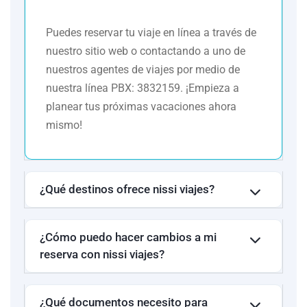
Puedes reservar tu viaje en línea a través de
Relacionamos los hoteles utilizados con mayor frecuencia en
nuestro sitio web o contactando a uno de
este circuito. Esto a manera informativa, indicando también que
el pasajero puede ser alojado en establecimientos similares o
nuestros agentes de viajes por medio de
alternativos en la misma categoría.
nuestra línea PBX: 3832159. ¡Empieza a
planear tus próximas vacaciones ahora
mismo!
¿Qué destinos ofrece nissi viajes?
¿Cómo puedo hacer cambios a mi
reserva con nissi viajes?
¿Qué documentos necesito para