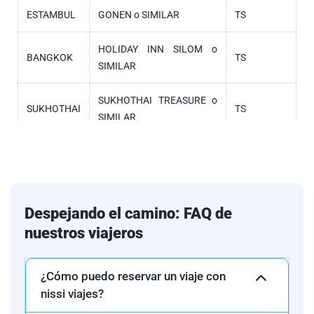
ESTAMBUL
GONEN o SIMILAR
TS
HOLIDAY INN SILOM o
BANGKOK
TS
SIMILAR
SUKHOTHAI TREASURE o
SUKHOTHAI
TS
SIMILAR
CHIANG RAI
THE HERITAGE o SIMILAR
TS
CHIANG
CENTARA RIVERIDE o
TS
MAI
SIMILAR
Despejando el camino: FAQ de
nuestros viajeros
NOVOTEL KAMALA o
PHUKET
TS
SIMILAR
¿Cómo puedo reservar un viaje con
TS: HOTELES CATEGORIA TURISTA SUPERIOR
nissi viajes?