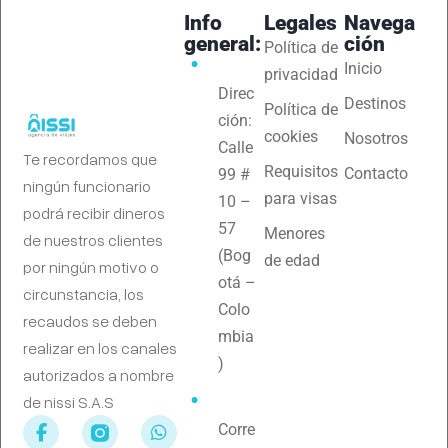
Info
Legales
Navega
general:
ción
Política de
Inicio
privacidad
Direc
Destinos
Política de
ción:
cookies
Nosotros
Calle
Te recordamos que
Requisitos
Contacto
99 #
ningún funcionario
para visas
10 –
podrá recibir dineros
57
Menores
de nuestros clientes
(Bog
de edad
por ningún motivo o
otá –
circunstancia, los
Colo
recaudos se deben
mbia
realizar en los canales
)
autorizados a nombre
de nissi S.A.S
Corre