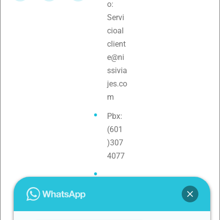
o:
Servi
cioal
client
e@ni
ssivia
jes.co
m
Pbx:
(601
)307
4077
Teléf
ono:
3154