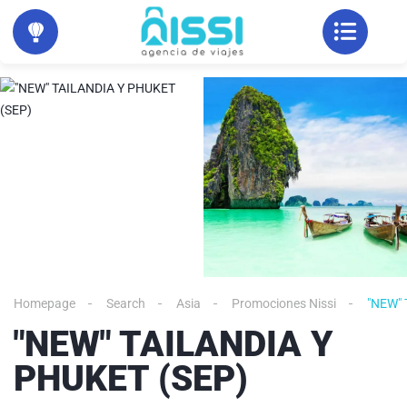
Homepage
Search
Asia
Promociones Nissi
"NEW" 
"NEW" TAILANDIA Y
PHUKET (SEP)