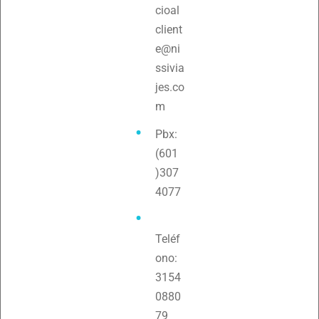
cioal
client
e@ni
ssivia
jes.co
m
Pbx:
(601
)307
4077
Teléf
ono:
3154
0880
79