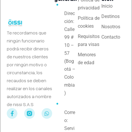
Inicio
privacidad
Direc
Destinos
Política de
ción:
cookies
Nosotros
Calle
Te recordamos que
Requisitos
Contacto
99 #
ningún funcionario
para visas
10 –
podrá recibir dineros
57
Menores
de nuestros clientes
(Bog
de edad
por ningún motivo o
otá –
circunstancia, los
Colo
recaudos se deben
mbia
realizar en los canales
)
autorizados a nombre
de nissi S.A.S
Corre
o:
Servi