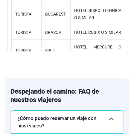
HOTELIBISPOLITEHNICA
TURISTA
BUCAREST
O SIMILAR
TURISTA
BRASOV
HOTEL CUBIX O SIMILAR
HOTEL MERCURE O
TURISTA
SIBIU
SIMILAR
TURISTA
BELGRADO
HOTEL ABBA O SIMILAR
HOTEL GARDEN HILL O
TURISTA
ZAGREB
Despejando el camino: FAQ de
SIMILAR
nuestros viajeros
HOTEL BB CITY O
TURISTA
BUDAPEST
SIMILAR
¿Cómo puedo reservar un viaje con
nissi viajes?
Ésta es la relación de los hoteles utilizados más