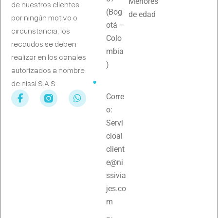
Menores
de nuestros clientes
(Bog
de edad
por ningún motivo o
otá –
circunstancia, los
Colo
recaudos se deben
mbia
realizar en los canales
)
autorizados a nombre
de nissi S.A.S
Corre
o:
Servi
cioal
client
e@ni
ssivia
jes.co
m