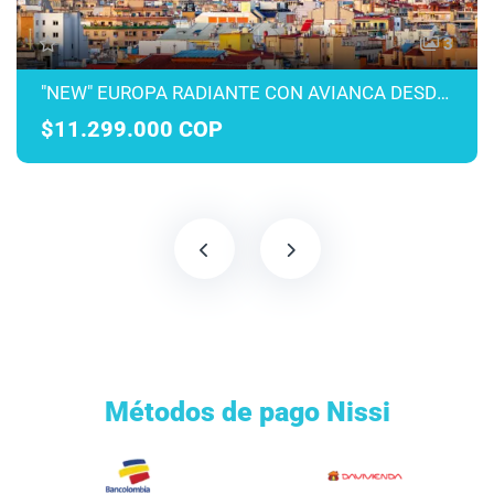
3
"NEW" EUROPA RADIANTE CON AVIANCA DESDE MEDELLÍN MARZO A JULIO 2027
$11.299.000 COP
Métodos de pago Nissi