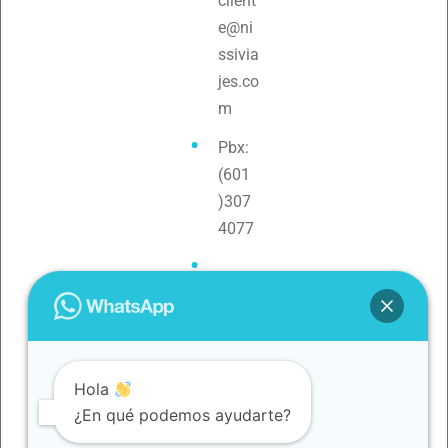
client
e@ni
ssivia
jes.co
m
Pbx:
(601
)307
4077
Teléf
ono:
3154
0880
Hola
79
¿En qué podemos ayudarte?