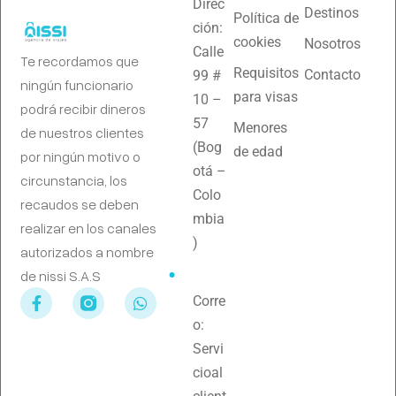
Direc
Destinos
Política de
ción:
cookies
Nosotros
Calle
Te recordamos que
Requisitos
Contacto
99 #
ningún funcionario
para visas
10 –
podrá recibir dineros
57
Menores
de nuestros clientes
(Bog
de edad
por ningún motivo o
otá –
circunstancia, los
Colo
recaudos se deben
mbia
realizar en los canales
)
autorizados a nombre
de nissi S.A.S
Corre
o:
Servi
cioal