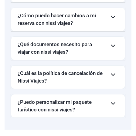
B&B NUOVO
¿Cómo puedo hacer cambios a mi
PALAZZO DI
FLORENCIA
Turista
Italia
1
GIUSTIZIA o
reserva con nissi viajes?
THE GATE
¿Qué documentos necesito para
LH HOTEL
viajar con nissi viajes?
SIRIO
VENECIA
(Mestre) /
¿Cuál es la política de cancelación de
SMART HOTEL
Nissi Viajes?
VENECIA
HOLIDAY
Turista
Italia
1
(MESTRE)
VENICE
(Mestre) o
¿Puedo personalizar mi paquete
QUALITY
turístico con nissi viajes?
HOTEL
DELFINO
(Mestre)