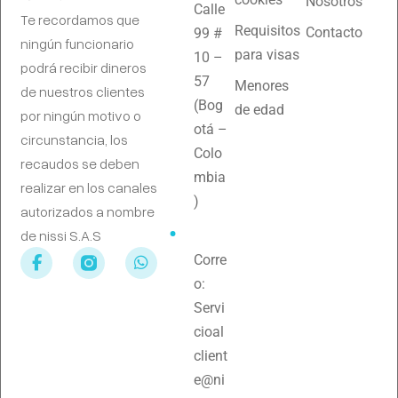
Nosotros
Calle
Te recordamos que
Requisitos
Contacto
99 #
ningún funcionario
para visas
10 –
podrá recibir dineros
57
Menores
de nuestros clientes
(Bog
de edad
por ningún motivo o
otá –
circunstancia, los
Colo
recaudos se deben
mbia
realizar en los canales
)
autorizados a nombre
de nissi S.A.S
Corre
o:
Servi
cioal
client
e@ni