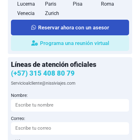
Lucerna
Paris
Pisa
Roma
IBIS PARIS
Venecia
Zurich
NORD PORTE
DE SAINT
Reservar ahora con un asesor
QUEN
Programa una reunión virtual
Relacionamos los hoteles utilizados con mayor frecuencia en
este circuito. Esto a manera informativa, indicando también que
el pasajero puede ser alojado en establecimientos similares o
Líneas de atención oficiales
alternativos en la misma categoría. (Hoteles periféricos).
(+57) 315 408 80 79
Servicioalcliente@nissiviajes.com
Nombre:
Correo: