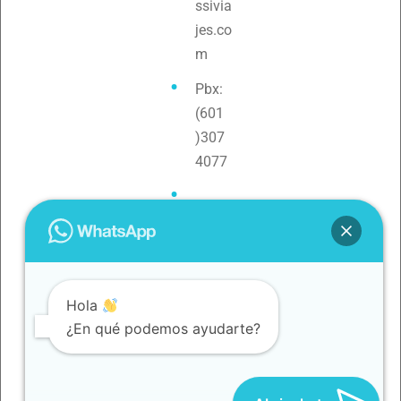
ssivia
jes.co
m
Pbx:
(601
)307
4077
Teléf
ono:
3154
0880
Hola
79
¿En qué podemos ayudarte?