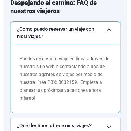
Despejando el camino: FAQ de
DES ANGLAIS
nuestros viajeros
/
COSTA AZUL
B&B NICE
Turista
Francia
1
STADE RIVERA
¿Cómo puedo reservar un viaje con
o
nissi viajes?
IBIS NICE
CENTRE GARE
Puedes reservar tu viaje en línea a través de
GRAND
nuestro sitio web o contactando a uno de
HOTEL
nuestros agentes de viajes por medio de
FLEMING /
nuestra línea PBX: 3832159. ¡Empieza a
EXEL
MONTEMARIO
planear tus próximas vacaciones ahora
ROMA
Turista
Italia
3
/
mismo!
CAPANNELLE
o
PAPILLO
HOTEL ROMA
¿Qué destinos ofrece nissi viajes?