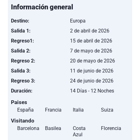
NOVOTEL
Información general
ZURICH
AIRPORT
Destino:
Europa
MESSE /
Salida 1:
2 de abril de 2026
INTERCITY
ZURICH
Turista
Suiza
1
Regreso1:
15 de abril de 2026
ZURICH
AIRPORT o
Salida 2:
7 de mayo de 2026
HARRYS
Regreso 2:
20 de mayo de 2026
HOME
Salida 3:
11 de junio de 2026
WALLSELLEN
Regreso 3:
24 de junio de 2026
IBIS PARIS LA
Duración:
14 Días - 12 Noches
VILLETE CITE
DES SCIENCES
Paises
19EME /
España
Francia
Italia
Suiza
IBIS PARIS 17
Visitando
CLICHY
PARÍS
Turista
Francia
3
Barcelona
Basilea
Costa
Florencia
BATIGNOLLES
Azul
o