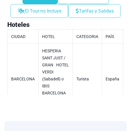
El Tour no Incluye
Tarifas y Salidas
Hoteles
CIUDAD
HOTEL
CATEGORIA
PAÍS
N
HESPERIA
SANT JUST /
GRAN HOTEL
VERDI
BARCELONA
(Sabadell) o
Turista
España
2
IBIS
BARCELONA
SANT JOAN
DESPI
IBIS NICE
PROMENADE