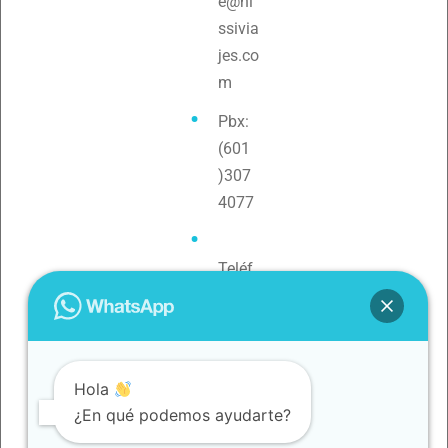
e@ni
ssivia
jes.co
m
Pbx:
(601
)307
4077
Teléf
ono:
3154
0880
79
Hola
¿En qué podemos ayudarte?