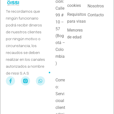
ción:
cookies
Nosotros
Calle
Te recordamos que
Requisitos
Contacto
99 #
ningún funcionario
para visas
10 –
podrá recibir dineros
57
Menores
de nuestros clientes
(Bog
de edad
por ningún motivo o
otá –
circunstancia, los
Colo
recaudos se deben
mbia
realizar en los canales
)
autorizados a nombre
de nissi S.A.S
Corre
o:
Servi
cioal
client