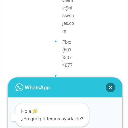
client
e@ni
ssivia
jes.co
m
Pbx:
(601
)307
4077
Teléf
ono:
3154
0880
Hola
79
¿En qué podemos ayudarte?