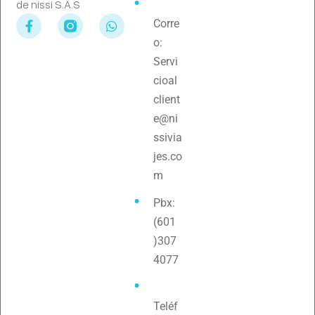
de nissi S.A.S
Corre
o:
Servi
cioal
client
e@ni
ssivia
jes.co
m
Pbx:
(601
)307
4077
Teléf