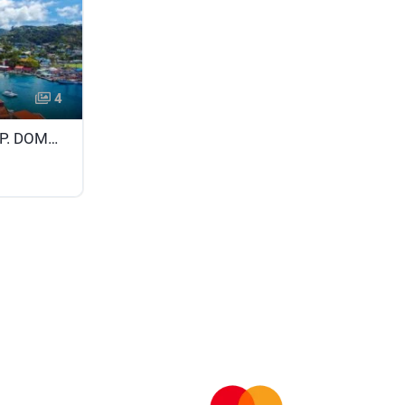
4
COSTA FASCINOSA I - REP. DOMINICANA – ANTILLAS - ISLAS VÍRGENES