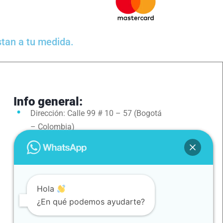
stan a tu medida.
Info general:
Dirección: Calle 99 # 10 – 57 (Bogotá
d
– Colombia)
Correo:
Servicioalcliente@nissiviajes.com
Pbx: (601 )307 4077
Hola
Teléfono: 3154088079
¿En qué podemos ayudarte?