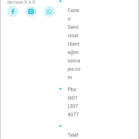
de nissi S.A.S
Corre
o:
Servi
cioal
client
e@ni
ssivia
jes.co
m
Pbx:
(601
)307
4077
Teléf