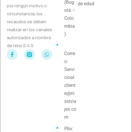
(Bog
de edad
por ningún motivo o
otá –
circunstancia, los
Colo
recaudos se deben
mbia
realizar en los canales
)
autorizados a nombre
de nissi S.A.S
Corre
o:
Servi
cioal
client
e@ni
ssivia
jes.co
m
Pbx: