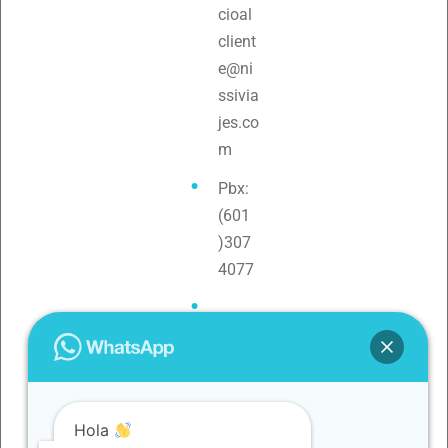
cioal
client
e@ni
ssivia
jes.co
m
Pbx:
(601
)307
4077
Teléf
ono:
3154
0880
Hola
79