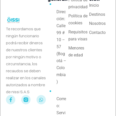
Inicio
privacidad
Direc
Destinos
Política de
ción:
cookies
Nosotros
Calle
Te recordamos que
Requisitos
Contacto
99 #
ningún funcionario
para visas
10 –
podrá recibir dineros
57
Menores
de nuestros clientes
(Bog
de edad
por ningún motivo o
otá –
circunstancia, los
Colo
recaudos se deben
mbia
realizar en los canales
)
autorizados a nombre
de nissi S.A.S
Corre
o:
Servi