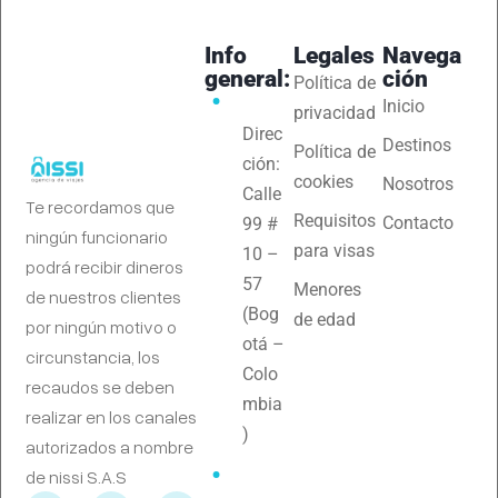
Info
Legales
Navega
general:
ción
Política de
Inicio
privacidad
Direc
Destinos
Política de
ción:
cookies
Nosotros
Calle
Te recordamos que
Requisitos
Contacto
99 #
ningún funcionario
para visas
10 –
podrá recibir dineros
57
Menores
de nuestros clientes
(Bog
de edad
por ningún motivo o
otá –
circunstancia, los
Colo
recaudos se deben
mbia
realizar en los canales
)
autorizados a nombre
de nissi S.A.S