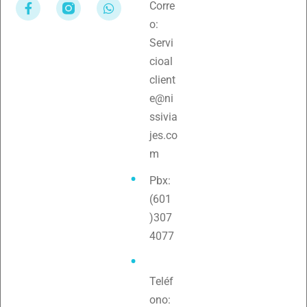
Corre
o:
Servi
cioal
client
e@ni
ssivia
jes.co
m
Pbx:
(601
)307
4077
Teléf
ono: