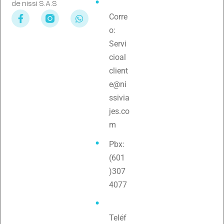
de nissi S.A.S
Corre
o:
Servi
cioal
client
e@ni
ssivia
jes.co
m
Pbx:
(601
)307
4077
Teléf