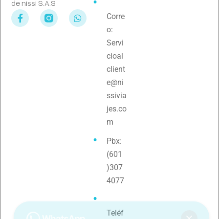
de nissi S.A.S
Corre
o:
Servi
cioal
client
e@ni
ssivia
jes.co
m
Pbx:
(601
)307
4077
Teléf