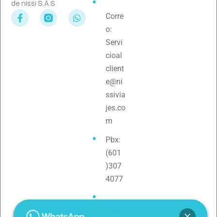
de nissi S.A.S
Corre
o:
Servi
cioal
client
e@ni
ssivia
jes.co
m
Pbx:
(601
)307
4077
Teléf