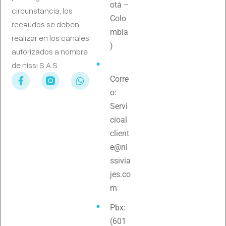
otá –
circunstancia, los
Colo
recaudos se deben
mbia
realizar en los canales
)
autorizados a nombre
de nissi S.A.S
Corre
o:
Servi
cioal
client
e@ni
ssivia
jes.co
m
Pbx:
(601