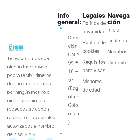
Info
Legales
Navega
general:
ción
Política de
Inicio
privacidad
Direc
Destinos
Política de
ción:
cookies
Nosotros
Calle
Te recordamos que
Requisitos
Contacto
99 #
ningún funcionario
para visas
10 –
podrá recibir dineros
57
Menores
de nuestros clientes
(Bog
de edad
por ningún motivo o
otá –
circunstancia, los
Colo
recaudos se deben
mbia
realizar en los canales
)
autorizados a nombre
de nissi S.A.S