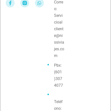
Corre
o:
Servi
cioal
client
e@ni
ssivia
jes.co
m
Pbx:
(601
)307
4077
Teléf
ono: