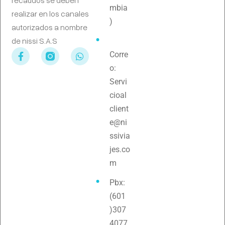
mbia
realizar en los canales
)
autorizados a nombre
de nissi S.A.S
Corre
o:
Servi
cioal
client
e@ni
ssivia
jes.co
m
Pbx:
(601
)307
4077