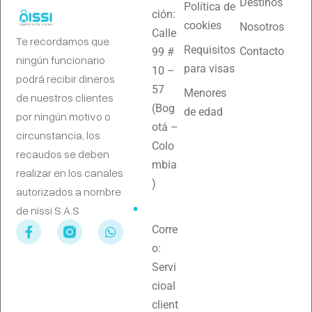
Destinos
Política de
ción:
cookies
Nosotros
Calle
Te recordamos que
Requisitos
Contacto
99 #
ningún funcionario
para visas
10 –
podrá recibir dineros
57
Menores
de nuestros clientes
(Bog
de edad
por ningún motivo o
otá –
circunstancia, los
Colo
recaudos se deben
mbia
realizar en los canales
)
autorizados a nombre
de nissi S.A.S
Corre
o:
Servi
cioal
client