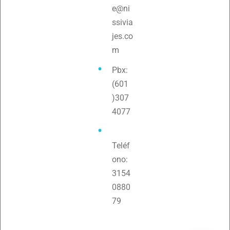
e@ni
ssivia
jes.co
m
Pbx:
(601
)307
4077
Teléf
ono:
3154
0880
Hola
79
¿En qué podemos ayudarte?