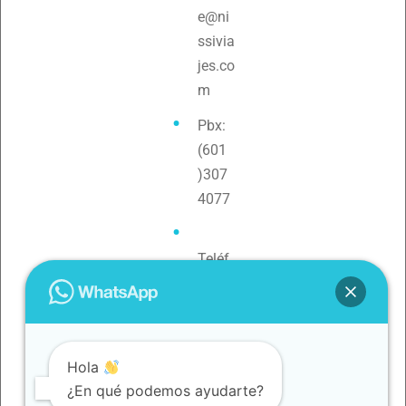
e@ni
ssivia
jes.co
m
Pbx:
(601
)307
4077
Teléf
ono:
3154
0880
79
Hola
¿En qué podemos ayudarte?