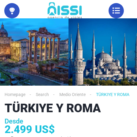
Homepage
Search
Medio Oriente
TÜRKIYE Y ROMA
TÜRKIYE Y ROMA
Desde
2.499 US$