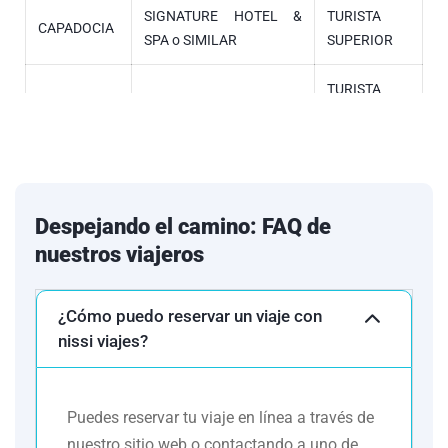
SIGNATURE HOTEL &
TURISTA
CAPADOCIA
SPA
o SIMILAR
SUPERIOR
TURISTA
PAMUKKALE
LYCUS RIVER o SIMILAR
SUPERIOR
SIGNATURE BLUE o
TURISTA
KUSADASI
SIMILAR
SUPERIOR
Despejando el camino: FAQ de
HOTEL TRIVOLI O
TURISTA
ROMA
nuestros viajeros
SIMILAR
SUPERIOR
¿Cómo puedo reservar un viaje con
nissi viajes?
Relacionamos los hoteles utilizados con mayor frecuencia en
este circuito. Esto a manera informativa, indicando también que
el pasajero puede ser alojado en establecimientos similares o
Puedes reservar tu viaje en línea a través de
alternativos en la misma categoría.
nuestro sitio web o contactando a uno de