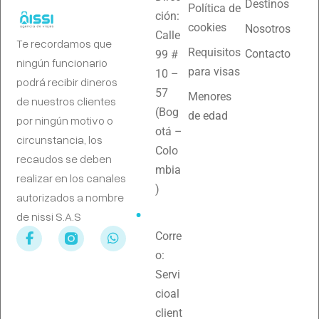
Destinos
Política de
ción:
cookies
Nosotros
Calle
Te recordamos que
Requisitos
Contacto
99 #
ningún funcionario
para visas
10 –
podrá recibir dineros
57
Menores
de nuestros clientes
(Bog
de edad
por ningún motivo o
otá –
circunstancia, los
Colo
recaudos se deben
mbia
realizar en los canales
)
autorizados a nombre
de nissi S.A.S
Corre
o:
Servi
cioal
client