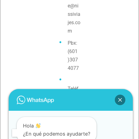
e@ni
ssivia
jes.co
m
Pbx:
(601
)307
4077
Teléf
ono:
3154
0880
79
Hola
¿En qué podemos ayudarte?