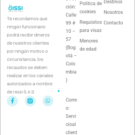
Destinos
Política de
ción:
cookies
Nosotros
Calle
Te recordamos que
Requisitos
Contacto
99 #
ningún funcionario
para visas
10 –
podrá recibir dineros
57
Menores
de nuestros clientes
(Bog
de edad
por ningún motivo o
otá –
circunstancia, los
Colo
recaudos se deben
mbia
realizar en los canales
)
autorizados a nombre
de nissi S.A.S
Corre
o:
Servi
cioal
client