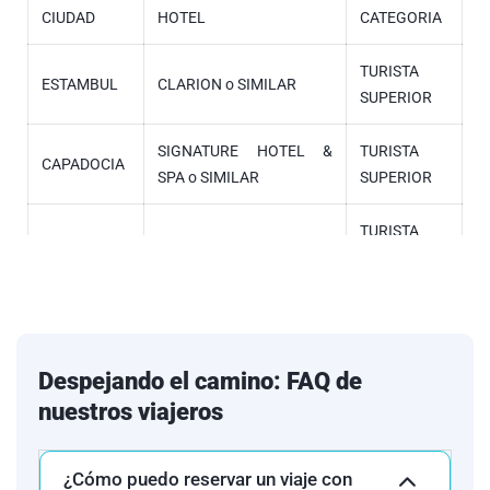
CIUDAD
HOTEL
CATEGORIA
TURISTA
ESTAMBUL
CLARION o SIMILAR
SUPERIOR
SIGNATURE HOTEL &
TURISTA
CAPADOCIA
SPA o SIMILAR
SUPERIOR
TURISTA
PAMUKKALE
LYCUS RIVER o SIMILAR
SUPERIOR
SIGNATURE BLUE o
TURISTA
KUSADASI
SIMILAR
SUPERIOR
Despejando el camino: FAQ de
ROSEN RAYHAAN BY
TURISTA
DUBÁI
nuestros viajeros
ROTANA HOTEL
SUPERIOR
¿Cómo puedo reservar un viaje con
Relacionamos los hoteles utilizados con mayor frecuencia en