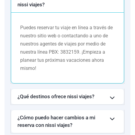
nissi viajes?
este circuito. Esto a manera informativa, indicando también que
el pasajero puede ser alojado en establecimientos similares o
alternativos en la misma categoría.
Puedes reservar tu viaje en línea a través de
nuestro sitio web o contactando a uno de
nuestros agentes de viajes por medio de
nuestra línea PBX: 3832159. ¡Empieza a
planear tus próximas vacaciones ahora
mismo!
¿Qué destinos ofrece nissi viajes?
¿Cómo puedo hacer cambios a mi
reserva con nissi viajes?