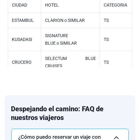
CIUDAD
HOTEL
CATEGORIA
ESTAMBUL
CLARION o SIMILAR
TS
SIGNATURE
KUSADASI
TS
BLUE o SIMILAR
SELECTUM BLUE
CRUCERO
TS
CRUISES
PAMUKKALE
LYCUS RIVER o SIMILAR
TS
SIGNATURE HOTEL & SPA
CAPADOCIA
TS
o SIMILAR
Despejando el camino: FAQ de
nuestros viajeros
ESTAMBUL
CLARION o SIMILAR
TS
¿Cómo puedo reservar un viaje con
Relacionamos los hoteles utilizados con mayor frecuencia en