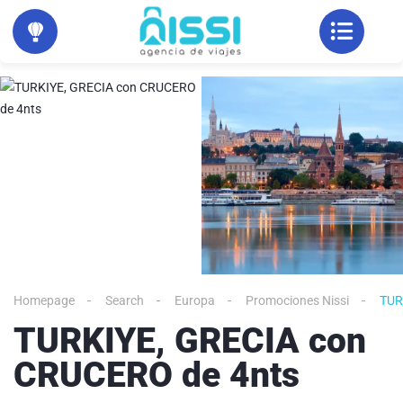
Homepage
Search
Europa
Promociones Nissi
TUR
TURKIYE, GRECIA con
CRUCERO de 4nts