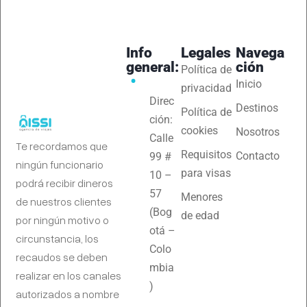
Info
Legales
Navega
general:
ción
Política de
Inicio
privacidad
Direc
Destinos
Política de
ción:
cookies
Nosotros
Calle
Te recordamos que
Requisitos
Contacto
99 #
ningún funcionario
para visas
10 –
podrá recibir dineros
57
Menores
de nuestros clientes
(Bog
de edad
por ningún motivo o
otá –
circunstancia, los
Colo
recaudos se deben
mbia
realizar en los canales
)
autorizados a nombre