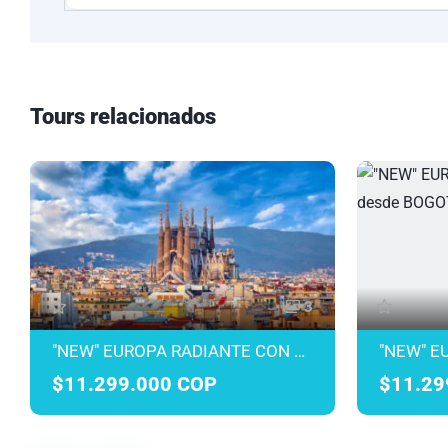
Tours relacionados
3
"NEW" EUROPA RADIANTE CON AVIANCA DESDE MEDELLÍN MARZO A JULIO 2027
$11.299.000 COP
$11.29