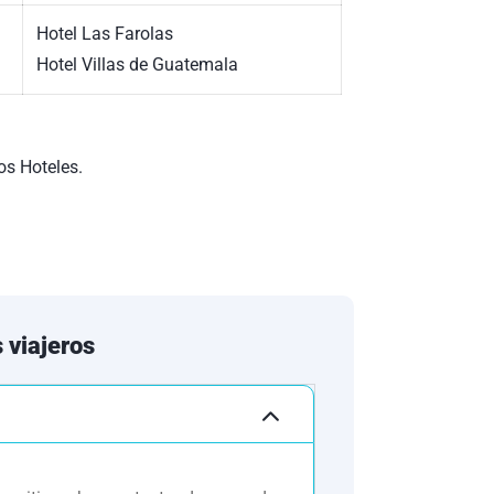
Hotel Las Farolas
Hotel Villas de Guatemala
os Hoteles.
ntemente en este circuito. Reflejada tan sólo
 establecimientos similares o alternativos en
 viajeros