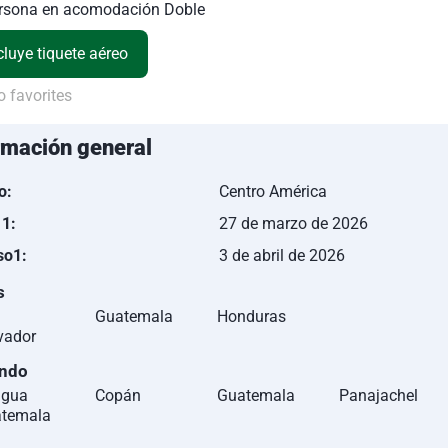
ersona en acomodación Doble
cluye tiquete aéreo
 favorites
rmación general
o:
Centro América
 1:
27 de marzo de 2026
so1:
3 de abril de 2026
s
Guatemala
Honduras
vador
ando
igua
Copán
Guatemala
Panajachel
temala
n