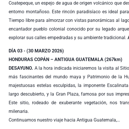
Coatepeque, un espejo de agua de origen volcánico que de
entorno montañoso. Este rincón paradisíaco es ideal para 
Tiempo libre para almorzar con vistas panorámicas al lag
encantador pueblo colonial conocido por su legado arqueo
explorar sus calles empedradas y su ambiente tradicional.
A
DÍA 03 - (30 MARZO 2026)
HONDURAS COPÁN – ANTIGUA GUATEMALA (267km)
DESAYUNO.
A la hora indicada iniciaremos la visita al Si
más fascinantes del mundo maya y Patrimonio de la H
majestuosas estelas esculpidas, la imponente Escalinata
largo descubierto, y la Gran Plaza, famosa por sus impresi
Este sitio, rodeado de exuberante vegetación, nos tran
milenaria.
Continuamos nuestro viaje hacia Antigua Guatemala,…