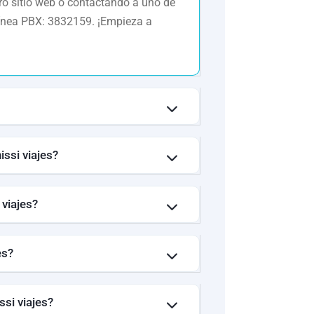
tro sitio web o contactando a uno de
línea PBX: 3832159. ¡Empieza a
ssi viajes?
 viajes?
es?
ssi viajes?