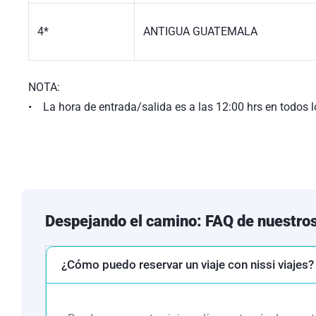
4*
ANTIGUA GUATEMALA
NOTA:
• La hora de entrada/salida es a las 12:00 hrs en todos l
• Ésta es la relación de los hoteles utilizados más frecue
a efectos indicativos, pudiendo ser el pasajero alojado en
la misma categoría.
Despejando el camino: FAQ de nuestros
¿Cómo puedo reservar un viaje con nissi viajes?