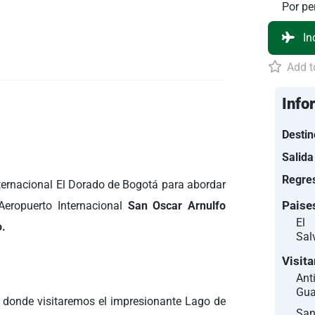
Por p
In
Add to
Info
Destin
Salida
Regre
nternacional El Dorado de Bogotá para abordar
Paise
Aeropuerto Internacional
San Oscar Arnulfo
El
o.
Sal
Visit
Ant
Gua
 donde visitaremos el impresionante Lago de
Sa