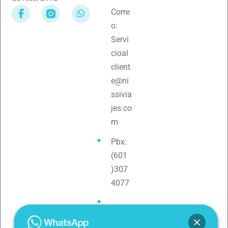
Corre
o:
Servi
cioal
client
e@ni
ssivia
jes.co
m
Pbx:
(601
)307
4077
Teléf