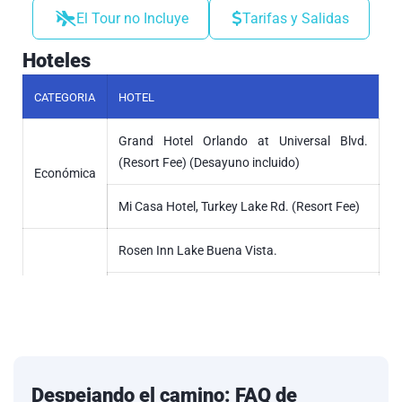
El Tour no Incluye
Tarifas y Salidas
Hoteles
CATEGORIA
HOTEL
Grand Hotel Orlando at Universal Blvd.
(Resort Fee) (Desayuno incluido)
Económica
Mi Casa Hotel, Turkey Lake Rd. (Resort Fee)
Rosen Inn Lake Buena Vista.
Turista
Clarion Inn & Suites at International Drive.
(Resort Fee)
Holiday Inn Express & Suites Nearest
Universal. (Desayuno incluido)
Despejando el camino: FAQ de