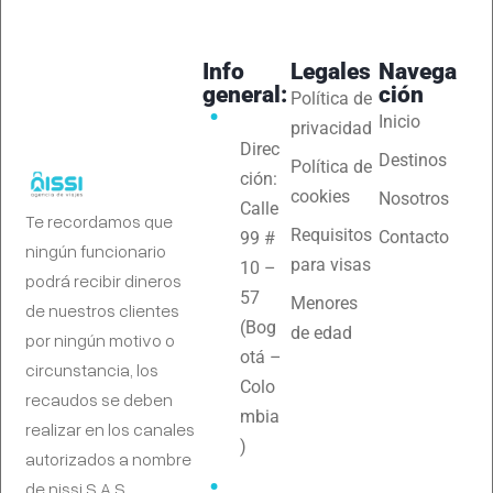
Info
Legales
Navega
general:
ción
Política de
Inicio
privacidad
Direc
Destinos
Política de
ción:
cookies
Nosotros
Calle
Te recordamos que
Requisitos
Contacto
99 #
ningún funcionario
para visas
10 –
podrá recibir dineros
57
Menores
de nuestros clientes
(Bog
de edad
por ningún motivo o
otá –
circunstancia, los
Colo
recaudos se deben
mbia
realizar en los canales
)
autorizados a nombre
de nissi S.A.S