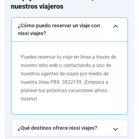
nuestros viajeros
Turista
Hampton Inn Nearest Universal Orlando.
Superior
(Desayuno incluido)
¿Cómo puedo reservar un viaje con
Holiday Inn Express & Suites Orlando.
nissi viajes?
(Desayuno incluido)
Fairfield Inn & Suites Orlando Lake Buena
Puedes reservar tu viaje en línea a través de
Vista. (Desayuno incluido)
nuestro sitio web o contactando a uno de
Primera
nuestros agentes de viajes por medio de
SpringHill Suites Orlando Convention Center.
nuestra línea PBX: 3832159. ¡Empieza a
(Desayuno incluido)
planear tus próximas vacaciones ahora
mismo!
Ésta es la relación de los hoteles utilizados más
frecuentemente en este circuito. Reflejada tan sólo a efectos
indicativos, pudiendo ser el pasajero alojado en
establecimientos similares o alternativos en la misma
¿Qué destinos ofrece nissi viajes?
categoría.