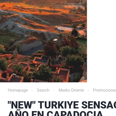
Homepage
Search
Medio Oriente
Promociones
"NEW" TURKIYE SENSA
AÑO EN CAPADOCIA