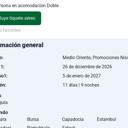
ersona en acomodación Doble
luye tiquete aéreo
 favorites
rmación general
o:
Medio Oriente, Promociones Nis
 1:
26 de diciembre de 2026
so1:
5 de enero de 2027
ón:
11 días | 9 noches
s
quía
ando
ara
Bursa
Capadocia
Estambul
adasi
Pamukkale
Selcuk