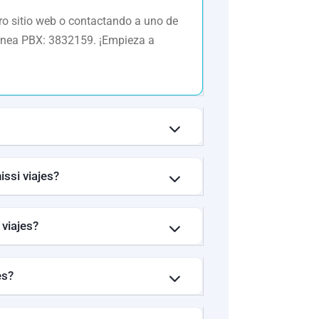
tro sitio web o contactando a uno de
línea PBX: 3832159. ¡Empieza a
ssi viajes?
 viajes?
es?