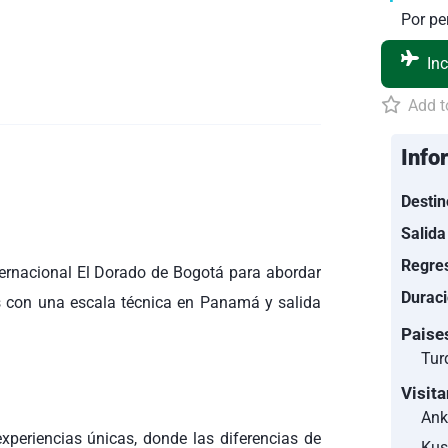
Por p
Inc
Add to
Info
Destin
Salida
Regre
ternacional El Dorado de Bogotá para abordar
Duraci
s con una escala técnica en Panamá y salida
Paise
Tur
Visit
Ank
 experiencias únicas, donde las diferencias de
Kus