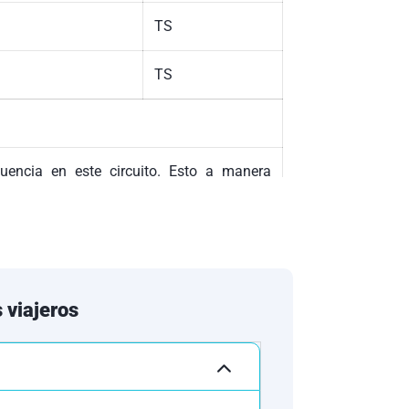
TS
TS
uencia en este circuito. Esto a manera
er alojado en establecimientos similares o
 viajeros