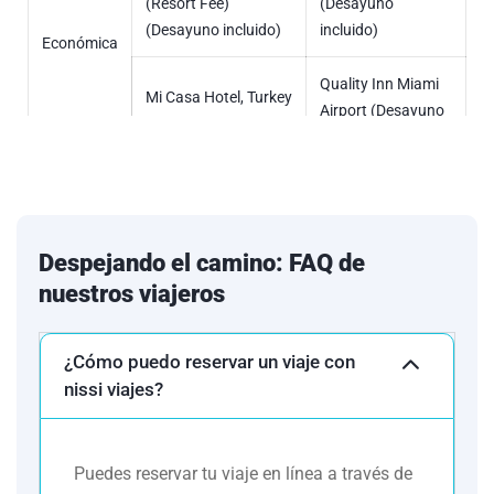
(Resort Fee)
(Desayuno
(Desayuno incluido)
incluido)
Económica
Quality Inn Miami
Mi Casa Hotel, Turkey
Airport (Desayuno
Lake Rd. (Resort Fee)
incluido)
Holiday Inn
Rosen Inn Lake
Express Miami
Buena Vista.
Spring (Desayuno
Despejando el camino: FAQ de
incluido)
Turista
nuestros viajeros
Clarion Inn & Suites
Regency Hotel
at International
¿Cómo puedo reservar un viaje con
Miami.
Drive. (Resort Fee)
nissi viajes?
Holiday Inn
Holiday Inn Express
Express Miami
& Suites Nearest
Puedes reservar tu viaje en línea a través de
Airport Doral Área