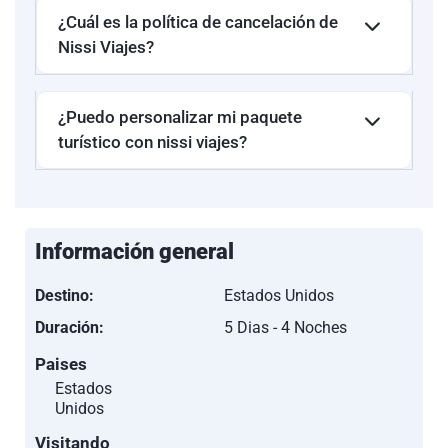
Orlando Convention
Miami Airport
¿Cuál es la política de cancelación de
Center. (Desayuno
(Desayuno
Nissi Viajes?
incluido)
incluido)
Ésta es la relación de los hoteles utilizados más
¿Puedo personalizar mi paquete
frecuentemente en este circuito. Reflejada tan sólo a efectos
turístico con nissi viajes?
indicativos, pudiendo ser el pasajero alojado en
establecimientos similares o alternativos en la misma
categoría.
Información general
Destino:
Estados Unidos
Duración:
5 Dias - 4 Noches
Paises
Estados
Unidos
Visitando