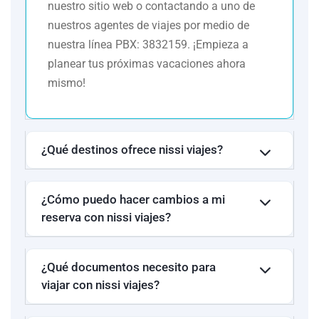
Universal. (Desayuno
nuestro sitio web o contactando a uno de
(Desayuno
incluido)
nuestros agentes de viajes por medio de
incluido)
nuestra línea PBX: 3832159. ¡Empieza a
planear tus próximas vacaciones ahora
Turista
Hampton Inn
Superior
Nearest Universal
mismo!
Orlando. (Desayuno
TRU By Hilton
incluido)
Miami Blue Lagoon
(Desayuno
¿Qué destinos ofrece nissi viajes?
incluido)
Holiday Inn Express
& Suites Orlando.
(Desayuno incluido)
¿Cómo puedo hacer cambios a mi
reserva con nissi viajes?
Fairfield inn & Suites
Fourt Points by
Orlando Marriot
Sheraton Miami
Village. (Desayuno
Airport
¿Qué documentos necesito para
incluido)
viajar con nissi viajes?
Primera
SpringHill Suites
SpringHill Suites