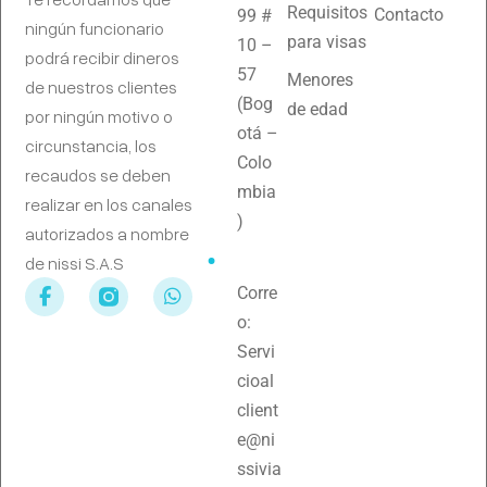
Requisitos
Contacto
99 #
ningún funcionario
para visas
10 –
podrá recibir dineros
57
Menores
de nuestros clientes
(Bog
de edad
por ningún motivo o
otá –
circunstancia, los
Colo
recaudos se deben
mbia
realizar en los canales
)
autorizados a nombre
de nissi S.A.S
Corre
o:
Servi
cioal
client
e@ni
ssivia