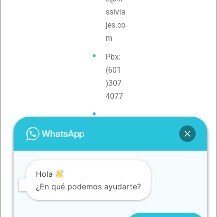
ssivia
jes.co
m
Pbx:
(601
)307
4077
Teléf
ono:
3154
0880
Hola
79
¿En qué podemos ayudarte?