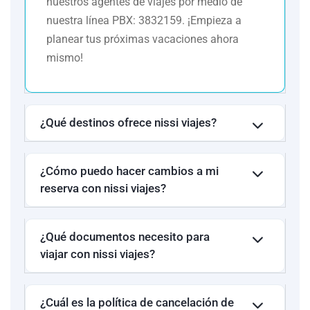
nuestros agentes de viajes por medio de
Golden Flower Hotel
Primera
nuestra línea PBX: 3832159. ¡Empieza a
planear tus próximas vacaciones ahora
Grand Mercure Shanghai
Primera
mismo!
Hongqiao
Shanghái
Hongqiao Jin Jiang Hotel
Primera
¿Qué destinos ofrece nissi viajes?
Nota:
Suplemento por Upgrade a habitación Premium en el Hotel
Kyoto Tokyu por las 3 noches: USD 100 por persona en Hab.
¿Cómo puedo hacer cambios a mi
Doble o Triple – USD 150 por persona en Hab. Sencilla.
reserva con nissi viajes?
Se debe adicionar el 2% de gastos financieros. Si el pago en es
pesos se liquidará a la TMR del día en que se haga el pago.
¿Qué documentos necesito para
viajar con nissi viajes?
¿Cuál es la política de cancelación de