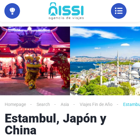
Homepage
Search
Asia
Viajes Fin de Año
Estambul
Estambul, Japón y
China