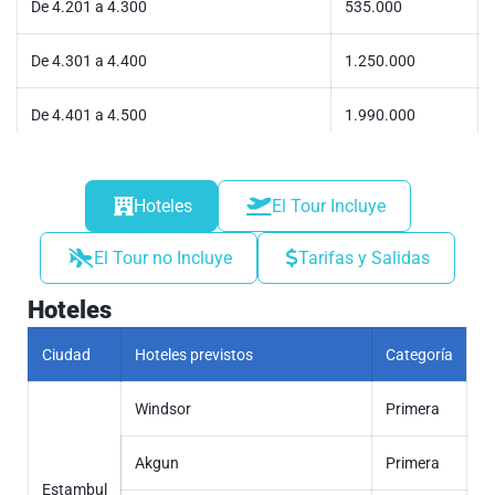
De 4.201 a 4.300
535.000
De 4.301 a 4.400
1.250.000
De 4.401 a 4.500
1.990.000
De 4.501 a 4.600
2.690.000
Hoteles
El Tour Incluye
De 4.601 a 4.700
3.410.000
El Tour no Incluye
Tarifas y Salidas
De 4.701 a 4.800
4.190.000
Hoteles
De 4.801 a 4.900
4.890.000
Ciudad
Hoteles previstos
Categoría
De 4.901 a 5.000
5.650.000
Windsor
Primera
De 5001 a 5.100
6.390.000
Akgun
Primera
Estambul