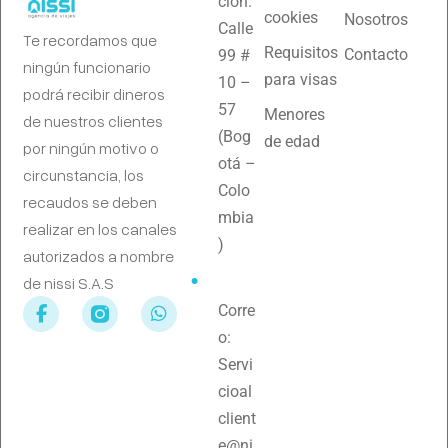
ción:
cookies
Nosotros
Calle
Te recordamos que
Requisitos
Contacto
99 #
ningún funcionario
para visas
10 –
podrá recibir dineros
57
Menores
de nuestros clientes
(Bog
de edad
por ningún motivo o
otá –
circunstancia, los
Colo
recaudos se deben
mbia
realizar en los canales
)
autorizados a nombre
de nissi S.A.S
Corre
o:
Servi
cioal
client
e@ni